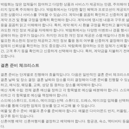
박람회는 많은 업체들이 참여하고 다양한 상품과 서비스가 제공되는 만큼, 주의해야 할
리지 않도록 주의해야 합니다. 박람회에서는 다양한 할인 혜택과 프로모션이 제공되지
요한 상품이나 서비스를 구매할 수 있습니다. 계약서를 꼼꼼히 확인하고 신중하게 결
계약 조건 및 환불 규정을 명확히 확인해야 합니다. 계약서에 명시된 내용과 구두로 설
용을 꼼꼼히 읽고 이해해야 합니다. 특히, 계약 해지 시 환불 규정을 확인하고 불이익
과도한 개인 정보 제공을 자제해야 합니다. 박람회에서는 다양한 이벤트나 경품 행사가
공해야 하는 경우가 많습니다. 하지만 과도한 개인 정보 제공은 스팸 메일이나 전화 
필요한 최소한의 정보만 제공하고 개인 정보 활용 동의 여부를 신중하게 결정해야 합
업체의 신뢰성을 확인하는 것도 중요합니다. 박람회에 참여하는 모든 업체가 신뢰할 수 
간, 고객 후기 등을 확인하고 신중하게 선택해야 합니다. 특히, 계약금을 지불하기 전
요합니다.
결혼 준비 체크리스트
결혼 준비는 단계별로 진행해야 효율적입니다. 다음은 일반적인 결혼 준비 체크리스
결혼 날짜 및 장소 결정: 결혼 날짜와 장소를 미리 결정해야 다른 준비를 진행할 수 
하고, 예식장, 웨딩홀, 교회, 성당 등 원하는 장소를 예약해야 합니다.
예산 계획 수립: 전체 결혼 예산을 정하고 각 항목별로 예산을 배분해야 합니다. 스드메,
리하고 각 항목별로 예산을 책정해야 합니다.
스드메 (스튜디오, 드레스, 메이크업) 선택: 스튜디오, 드레스, 메이크업 업체를 선택
래너를 통해 다양한 업체의 정보를 얻고 비교해 볼 수 있습니다.
예물 및 혼수 준비: 예물과 혼수를 준비해야 합니다. 예물은 다이아몬드 반지, 커플링, 
침구류 등이 있습니다.
신혼여행 예약: 신혼여행지를 결정하고 예약해야 합니다. 항공권, 숙소, 액티비티 등을
다.