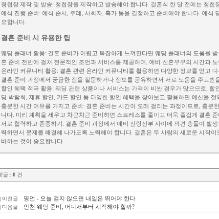
청첩장 제작 및 발송: 청첩장을 제작하고 발송해야 합니다. 결혼식 한 달 전에는 청
예식 진행 준비: 예식 순서, 주례, 사회자, 축가 등을 결정하고 준비해야 합니다. 예식
요합니다.
결혼 준비 시 유용한 팁
웨딩 플래너 활용: 결혼 준비가 어렵고 복잡하게 느껴진다면 웨딩 플래너의 도움을 받
혼 준비 전반에 걸쳐 전문적인 조언과 서비스를 제공하며, 예비 신혼부부의 시간과 노
온라인 커뮤니티 활용: 결혼 관련 온라인 커뮤니티를 활용하면 다양한 정보를 얻고 다
결혼 준비 과정에서 궁금한 점을 질문하거나 정보를 공유하면서 서로 도움을 주고받을
할인 혜택 적극 활용: 웨딩 관련 상품이나 서비스는 가격이 비싼 경우가 많으므로, 할
딩 박람회, 제휴 할인, 카드 할인 등 다양한 할인 혜택을 찾아보고 활용하면 예산을 절
충분한 시간 여유를 가지고 준비: 결혼 준비는 시간이 오래 걸리는 과정이므로, 충분
니다. 미리 계획을 세우고 차근차근 준비하면 스트레스를 줄이고 더욱 즐겁게 결혼 준
서로 협력하고 존중하기: 결혼 준비 과정에서 예비 신랑신부 사이에 의견 충돌이 발생
력하면서 문제를 해결해 나가도록 노력해야 합니다. 결혼은 두 사람의 새로운 시작이
비하는 것이 중요합니다.
댓글 :
0
건
명언 - 오늘 걷지 않으면 내일은 뛰어야 한다
이전글
인천 웨딩 준비, 어디서부터 시작해야 할까?
다음글