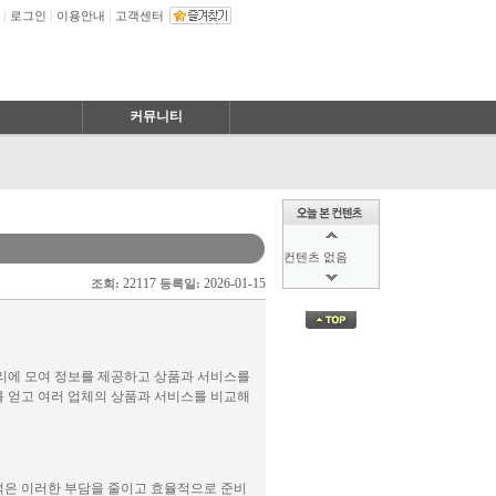
|
|
|
로그인
이용안내
고객센터
커뮤니티
컨텐츠 없음
22117
2026-01-15
조회:
등록일:
컨텐츠 없음
리에 모여 정보를 제공하고 상품과 서비스를
 얻고 여러 업체의 상품과 서비스를 비교해
은 이러한 부담을 줄이고 효율적으로 준비