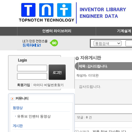
인벤터 라이브러리
기계설계 
자유게시판
제목 : 감사드립니다.
이대완
작성자:
회원가입
아이디·비밀번호찾기
감사드립니다.
커뮤니티
동영상
유튜브 인벤터 동영상
댓글 :
0
건
게시판
제품 정보 감사합니다.
이전글