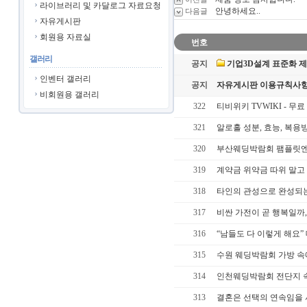
라이브러리 및 카달로그 자료요청
안녕하세요..
다음글
자유게시판
회원용 자료실
번호
갤러리
공지
기업3D설계 표준화 
인벤터 갤러리
공지
자유게시판 이용규칙사항
비회원용 갤러리
322
티비위키 TVWIKI - 무료
321
알로홀 성분, 효능, 복용방법
320
부산웨딩박람회 팸플릿엔 없
319
계약금 위약금 따위 말고
318
타인의 관성으로 완성되
317
비싼 가전이 곧 행복일까
316
“남들도 다 이렇게 해요”
315
수원 웨딩박람회 가방 속
314
인천웨딩박람회 전단지 속
313
결혼은 선택의 연속임을