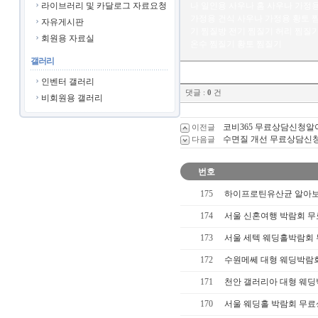
라이브러리 및 카달로그 자료요청
나 일인용 사우나 홈 사우나 가정
가정용 건식 사우나 가정용 황토 
자유게시판
기 찜질방 전기 찜질기 허리 찜질기
회원용 자료실
온수 찜질기 황토 찜질기
갤러리
인벤터 갤러리
댓글 :
0
건
비회원용 갤러리
코비365 무료상담신청알
이전글
수면질 개선 무료상담신
다음글
번호
175
하이프로틴유산균 알아
174
서울 신혼여행 박람회 
173
서울 세텍 웨딩홀박람회
172
수원메쎄 대형 웨딩박람
171
천안 갤러리아 대형 웨
170
서울 웨딩홀 박람회 무