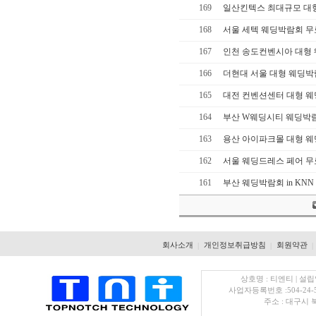
169
일산킨텍스 최대규모 대
168
서울 세텍 웨딩박람회 
167
인천 송도컨벤시아 대형
166
더현대 서울 대형 웨딩
165
대전 컨벤션센터 대형 
164
부산 W웨딩시티 웨딩박
163
용산 아이파크몰 대형 
162
서울 웨딩드레스 페어 
161
부산 웨딩박람회 in K
회사소개
개인정보취급방침
회원약관
|
|
|
상호명 : 티엔티 | 설립
사업자등록번호 :504-24-
주소 : 대구시 북