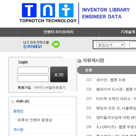
인벤터 라이브러리
기계설계 
자유게시판
번호
235
세이안 - 웹툰 리뷰
회원가입
아이디·비밀번호찾기
234
뱀파이어 도서관 - 웹툰
233
티비착 도메인 대피소 - 티비
커뮤니티
232
웨딩의 모든 것, 서울웨
동영상
231
양­띠­들­의­모­임에 대한 
유튜브 인벤터 동영상
230
A,z (에이즈) - 웹툰 무
게시판