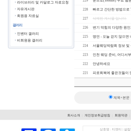
229
툰브로(ToonBr) 무료 웹
라이브러리 및 카달로그 자료요청
자유게시판
228
빠르고 간단한 방법으로 7
회원용 자료실
227
삭제된 게시물 입니다.
갤러리
226
변기 막힘의 다양한 원인
인벤터 갤러리
225
명언 - 오늘 걷지 않으면
비회원용 갤러리
224
서울웨딩박람회 정보 및 
223
인천 웨딩 준비, 어디서
222
안녕하세요
221
피로회복에 좋은것들이 
제목+본문
회사소개
개인정보취급방침
회원약관
|
|
|
상호명 : 티엔티 | 설립