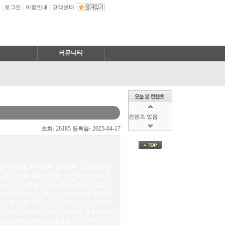
|
|
|
로그인
이용안내
고객센터
커뮤니티
컨텐츠 없음
26185
2025-04-17
조회:
등록일:
컨텐츠 없음
천안웨딩홀,야외스튜디오,스튜디오촬영,천안
딩홀,천안웨딩혼수박람회,천안웨딩박람회,천
 웨딩박람회 일정, 웨딩플래너,웨딩컨설팅,
너추천 ,웨딩스튜디오 결혼 박람회 일정 웨
,결혼박람회 후기, 웨딩패키지,허니문여행,하
,스드메비용.웨딩컨설팅 신혼여행 결혼박람회
,스몰웨딩,결혼준비,웨딩홀,야외스튜디오,허