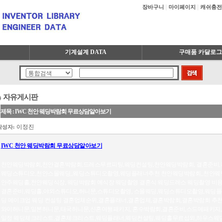
|
|
장바구니
마이페이지
캐쉬충전
기계설계 DATA
구매품 카달로그
자유게시판
제목 : IWC 천안 웨딩박람회 무료상담알아보기
이정진
작성자:
IWC 천안 웨딩박람회 무료상담알아보기
천안웨딩박람회,천안결혼박람회,드레스무료피팅,웨딩컨설팅,천안웨딩박람회, 결혼준비,
웨딩스튜디오,천안스몰웨딩,,웨딩스튜디오촬영,웨딩플래너추천 천안웨딩박람회,,천안웨
안주웨딩홀,천안웨딩식장, 웨딩박람회 예식장 웨딩촬영 결혼식 웨딩드레스 웨딩촬영 비용,
결혼준비,웨딩홀,야외스튜디오,허니문,스튜디오촬영, 스몰웨딩,웨딩스튜디오촬영,웨딩플래
딩 메이크업 웨딩 컨설팅 결혼업체순위,결혼플래너,결혼업체,결혼박람회,결혼박람회 추천
와이허니문,일본허니문,태국허니문,신혼여행패키지, 혼수박람회,결혼준비,스드메패키지
일정 웨딩체크리스트,결혼체크리스트,웨딩플래너,웨딩컨설팅,웨딩홀무료섭외,하우스웨딩