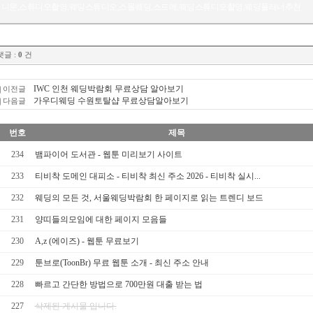
니문,스튜디오촬영,웨딩스튜디오,스몰웨딩,스드메,웨딩스튜디오촬영,웨딩플래너추천
댓글 :
0
건
IWC 인천 웨딩박람회 무료상담 알아보기
이전글
가우디웨딩 수원토탈샵 무료상담알아보기
다음글
번호
제목
234
뱀파이어 도서관 - 웹툰 미리보기 사이트
233
티비착 도메인 대피소 - 티비착 최신 주소 2026 - 티비착 실시...
232
웨딩의 모든 것, 서울웨딩박람회 한 페이지로 읽는 트렌디 보드
231
양­띠­들­의­모­임에 대한 페이지 모음들
230
A,z (에이즈) - 웹툰 무료보기
229
툰브로(ToonBr) 무료 웹툰 소개 - 최신 주소 안내
228
빠르고 간단한 방법으로 700만원 대출 받는 법
227
삭제된 게시물 입니다.