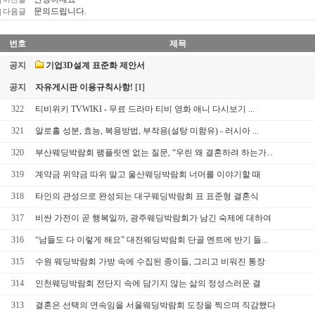
문의드립니다.
다음글
번호
제목
공지
기업3D설계 표준화 제안서
공지
자유게시판 이용규칙사항!
[1]
322
티비위키 TVWIKI - 무료 드라마 티비 영화 애니 다시보기 ...
321
알로홀 성분, 효능, 복용방법, 부작용(설탕 미함유) - 러시아 ...
320
부산웨딩박람회 팸플릿엔 없는 질문, “우린 왜 결혼하려 하는가...
319
계약금 위약금 따위 말고 울산웨딩박람회 너머를 이야기할 때
318
타인의 관성으로 완성되는 대구웨딩박람회 표 표준형 결혼식
317
비싼 가전이 곧 행복일까, 광주웨딩박람회가 남긴 숙제에 대하여
316
“남들도 다 이렇게 해요” 대전웨딩박람회 단골 멘트에 반기 들...
315
수원 웨딩박람회 가방 속에 수집된 종이들, 그리고 비워진 통장
314
인천웨딩박람회 전단지 속에 담기지 않는 삶의 정성스러운 결
313
결혼은 선택의 연속임을 서울웨딩박람회 도장을 찍으며 직감했다