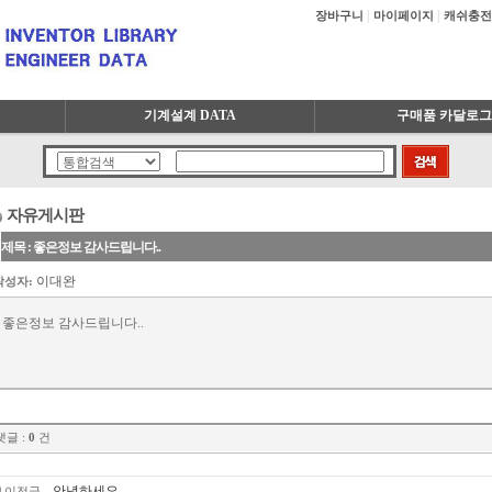
|
|
장바구니
마이페이지
캐쉬충전
기계설계 DATA
구매품 카달로그
자유게시판
제목 : 좋은정보 감사드립니다..
이대완
작성자:
좋은정보 감사드립니다..
댓글 :
0
건
안녕하세요
이전글