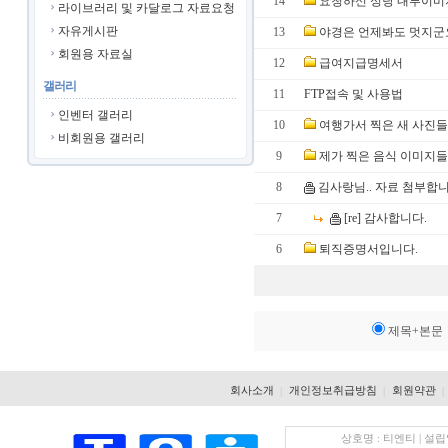
14
요청하신 성당 내부이미지
라이브러리 및 카달로그 자료요청
자유게시판
13
야경은 언제봐도 멋지군
회원용 자료실
12
급여지급명세서
갤러리
11
FTP접속 및 사용법
인벤터 갤러리
10
여행가서 찍은 새 사진들
비회원용 갤러리
9
제가 찍은 음식 이미지들
8
김사랑님.. 자료 첨부합니
7
[re] 감사합니다.
6
퇴직증명서입니다.
제목+본문
회사소개
개인정보취급방침
회원약관
|
|
|
상호명 : 티엔티 | 설립