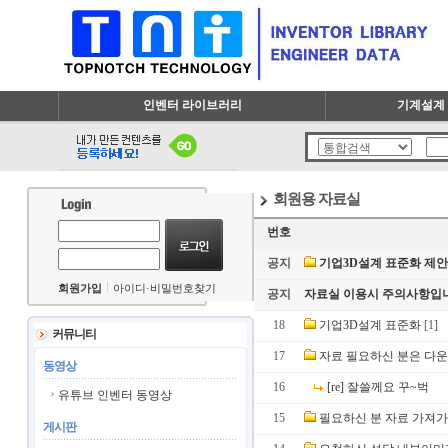
인벤터 라이브러리
기계설계 
회원용 자료실
번호
공지
기업3D설계 표준화 제
회원가입
아이디·비밀번호찾기
공지
자료실 이용시 주의사항입니
18
기업3D설계 표준화
[1]
커뮤니티
17
자료 필요하신 분은 다
동영상
16
[re] 잘쓸께요 꾸~벅
유튜브 인벤터 동영상
15
필요하신 분 자료 가져가
게시판